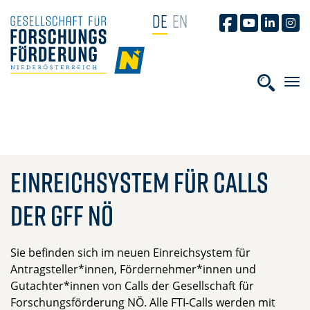
NAVIGATION ÜBERSPRINGEN
DE
EN
GFF AUF FACEB
GFF AUF YO
GFF AUF
GFF
Suchbe
Einreichsystem für Calls
der GFF NÖ
Sie befinden sich im neuen Einreichsystem für
Antragsteller*innen, Fördernehmer*innen und
Gutachter*innen von Calls der Gesellschaft für
Forschungsförderung NÖ. Alle FTI-Calls werden mit