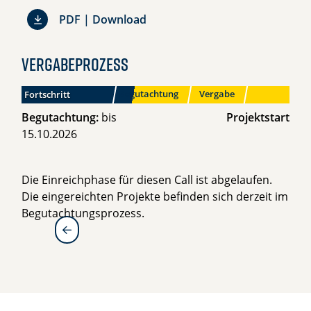
call-document_rti26-projects-ba
PDF | Download
Vergabeprozess
Begutachtung
Vergabe
Fortschritt
Einreichphase
Begutachtung:
bis
Projektstart
15.10.2026
Die Einreichphase für diesen Call ist abgelaufen.
Die eingereichten Projekte befinden sich derzeit im
Begutachtungsprozess.
zur Übersicht