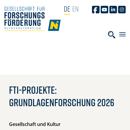
NAVIGATION ÜBERSPRINGEN
DE
EN
GFF AUF FACEB
GFF AUF YO
GFF AUF
GFF
HOME
Suchbe
FTI-Projekte:
Grundlagenforschung 2026
Gesellschaft und Kultur