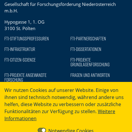
Gesellschaft für Forschungsförderung Niederösterreich
m.b.H.
Hypogasse 1, 1. OG
3100 St. Pölten
FTI-Stiftungsprofessuren
FTI-Partnerschaften
FTI-Infrastruktur
FTI-Dissertationen
FTI-Citizen-Science
FTI-Projekte
Grundlagenforschung
FTI-Projekte Angewandte
Fragen und Antworten
Forschung
Wir nutzen Cookies auf unserer Website. Einige von
ihnen sind technisch notwendig, während andere uns
helfen, diese Website zu verbessern oder zusätzliche
Funktionalitäten zur Verfügung zu stellen.
Weitere
Informationen
Barrierefreiheit
Datenschutz
Notwendige Cookies