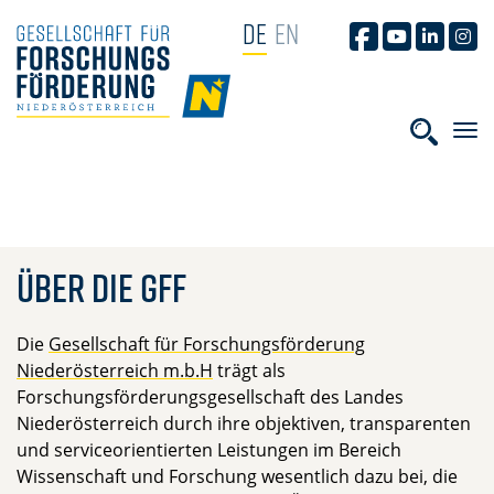
NAVIGATION ÜBERSPRINGEN
DE
EN
GFF AUF FACEB
GFF AUF YO
GFF AUF
GFF
HOME
Suchbe
Über die GFF
Die
Gesellschaft für Forschungsförderung
Niederösterreich m.b.H
trägt als
Forschungsförderungsgesellschaft des Landes
Niederösterreich durch ihre objektiven, transparenten
und serviceorientierten Leistungen im Bereich
Wissenschaft und Forschung wesentlich dazu bei, die