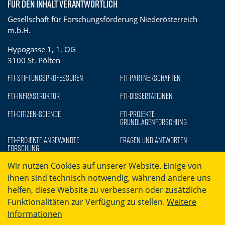
Für den Inhalt verantwortlich
Gesellschaft für Forschungsförderung Niederösterreich
m.b.H.
Hypogasse 1, 1. OG
3100 St. Pölten
FTI-Stiftungsprofessuren
FTI-Partnerschaften
FTI-Infrastruktur
FTI-Dissertationen
FTI-Citizen-Science
FTI-Projekte
Grundlagenforschung
FTI-Projekte Angewandte
Fragen und Antworten
Forschung
Wir nutzen Cookies auf unserer Website. Einige von
ihnen sind technisch notwendig, während andere uns
helfen, diese Website zu verbessern oder zusätzliche
Funktionalitäten zur Verfügung zu stellen.
Weitere
Informationen
Barrierefreiheit
Datenschutz