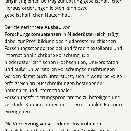
langfristig einen Beitrag zur Lösung gesellschaftlicher
Herausforderungen leisten kann bzw.
gesellschaftlichen Nutzen hat.
Der zielgerichtete
Ausbau
von
Forschungskompetenzen
in
Niederösterreich
, trägt
dabei zur Profilbildung des niederösterreichischen
Forschungsstandortes bei und fördert exzellente und
international sichtbare Forschung. Die
niederösterreichischen Hochschulen, Universitäten
und außeruniversitären Forschungseinrichtungen
werden damit auch unterstützt, sich in weiterer Folge
erfolgreich an Ausschreibungen bestehender
nationaler und internationaler
Forschungsförderungsprogramme zu beteiligen und
verstärkt Kooperationen mit internationalen Partnern
einzugehen.
Die
Vernetzung
verschiedener
Institutionen
in
Projektkonsortien ist ein wichtiger Aspekt, um eine