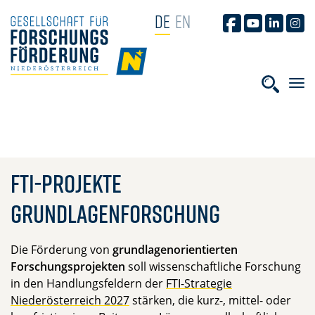
NAVIGATION ÜBERSPRINGEN
DE
EN
GFF AUF FACEB
GFF AUF YO
GFF AUF
GFF
HOME
Suchbe
FTI-Projekte
Grundlagenforschung
Die Förderung von
grundlagenorientierten
Forschungsprojekten
soll wissenschaftliche Forschung
in den Handlungsfeldern der
FTI-Strategie
Niederösterreich 2027
stärken, die kurz-, mittel- oder