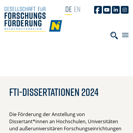
NAVIGATION ÜBERSPRINGEN
DE
EN
GFF AUF FACEB
GFF AUF YO
GFF AUF
GFF
HOME
Suchbe
FTI-Dissertationen 2024
Die Förderung der Anstellung von
Dissertant*innen an Hochschulen, Universitäten
und außeruniversitären Forschungseinrichtungen