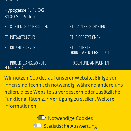
Hypogasse 1, 1. OG
3100 St. Pölten
FTI-Stiftungsprofessuren
FTI-Partnerschaften
FTI-Infrastruktur
FTI-Dissertationen
FTI-Citizen-Science
FTI-Projekte
Grundlagenforschung
FTI-Projekte Angewandte
Fragen und Antworten
Forschung
Wir nutzen Cookies auf unserer Website. Einige von
ihnen sind technisch notwendig, während andere uns
helfen, diese Website zu verbessern oder zusätzliche
Funktionalitäten zur Verfügung zu stellen.
Weitere
Informationen
Barrierefreiheit
Datenschutz
Notwendige Cookies
Impressum
Kontakt
Statistische Auswertung