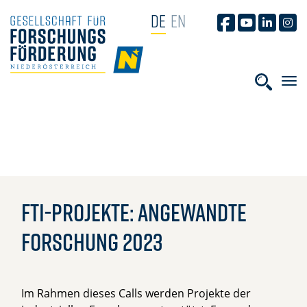
NAVIGATION ÜBERSPRINGEN
DE
EN
GFF AUF FACEB
GFF AUF YO
GFF AUF
GFF
HOME
Suchbe
FTI-Projekte: Angewandte
Forschung 2023
Im Rahmen dieses Calls werden Projekte der