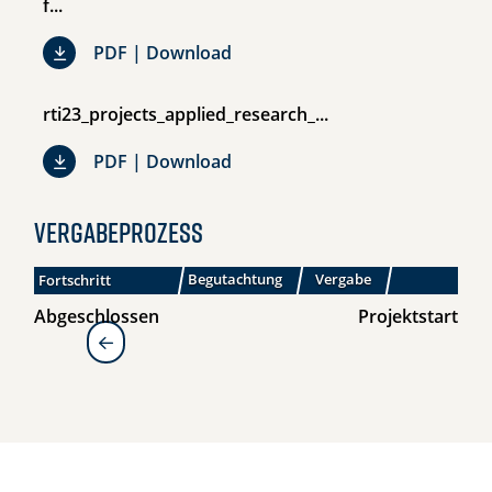
f...
gff-leitfaden-budgeterstellung-f.
PDF | Download
rti23_projects_applied_research_...
rti23_projects_applied_research_
PDF | Download
Vergabeprozess
Begutachtung
Vergabe
Fortschritt
Einreichphase
Abgeschlossen
Projektstart
zur Übersicht